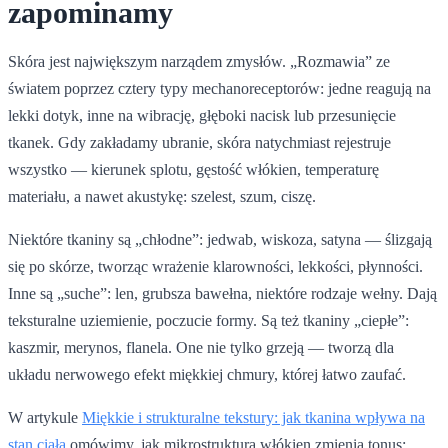
zapominamy
Skóra jest największym narządem zmysłów. „Rozmawia” ze
światem poprzez cztery typy mechanoreceptorów: jedne reagują na
lekki dotyk, inne na wibrację, głęboki nacisk lub przesunięcie
tkanek. Gdy zakładamy ubranie, skóra natychmiast rejestruje
wszystko — kierunek splotu, gęstość włókien, temperaturę
materiału, a nawet akustykę: szelest, szum, ciszę.
Niektóre tkaniny są „chłodne”: jedwab, wiskoza, satyna — ślizgają
się po skórze, tworząc wrażenie klarowności, lekkości, płynności.
Inne są „suche”: len, grubsza bawełna, niektóre rodzaje wełny. Dają
teksturalne uziemienie, poczucie formy. Są też tkaniny „ciepłe”:
kaszmir, merynos, flanela. One nie tylko grzeją — tworzą dla
układu nerwowego efekt miękkiej chmury, której łatwo zaufać.
W artykule
Miękkie i strukturalne tekstury: jak tkanina wpływa na
stan ciała
omówimy, jak mikrostruktura włókien zmienia tonus: