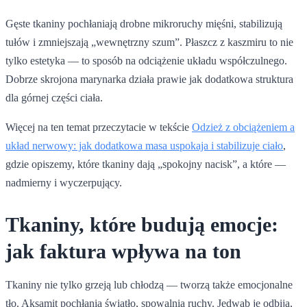
Gęste tkaniny pochłaniają drobne mikroruchy mięśni, stabilizują
tułów i zmniejszają „wewnętrzny szum”. Płaszcz z kaszmiru to nie
tylko estetyka — to sposób na odciążenie układu współczulnego.
Dobrze skrojona marynarka działa prawie jak dodatkowa struktura
dla górnej części ciała.
Więcej na ten temat przeczytacie w tekście
Odzież z obciążeniem a
układ nerwowy: jak dodatkowa masa uspokaja i stabilizuje ciało
,
gdzie opiszemy, które tkaniny dają „spokojny nacisk”, a które —
nadmierny i wyczerpujący.
Tkaniny, które budują emocje:
jak faktura wpływa na ton
Tkaniny nie tylko grzeją lub chłodzą — tworzą także emocjonalne
tło. Aksamit pochłania światło, spowalnia ruchy. Jedwab je odbija,