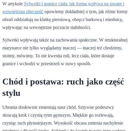
W artykule
Sylwetki i granice ciała: jak forma wpływa na uwagę i
wewnętrzną obecność
opowiemy dokładniej o tym, jak różne formy
ubrań oddziałują na klatkę piersiową, obręcz barkową i miednicę,
wpływając na wewnętrzne poczucie stabilności.
Sylwetki wpływają także na zachowania społeczne. W strukturalnej
marynarce nie tylko wyglądamy inaczej — inaczej też chodzimy,
stoimy, mówimy. To nie kwestia roli, lecz ciała, które dostaje
granice i wchodzi w przestrzeń w nowy sposób.
Chód i postawa: ruch jako część
stylu
Ubrania dosłownie zmieniają nasz chód. Sztywne podeszwy
skracają krok i czynią rytm gęstszym. Miękkie go rozlewają,
czyniąc ruch płynniejszym. Wysokość obcasa zmienia nachylenie
miednicy i długość kroku. Sukienka do kostek tworzy inny wektor