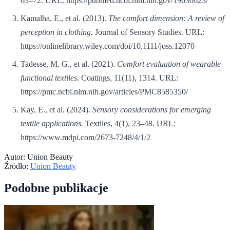
63–72. URL: https://pubmed.ncbi.nlm.nih.gov/19630623/
Kamalha, E., et al. (2013).
The comfort dimension: A review of
perception in clothing.
Journal of Sensory Studies. URL:
https://onlinelibrary.wiley.com/doi/10.1111/joss.12070
Tadesse, M. G., et al. (2021).
Comfort evaluation of wearable
functional textiles.
Coatings, 11(11), 1314. URL:
https://pmc.ncbi.nlm.nih.gov/articles/PMC8585350/
Kay, E., et al. (2024).
Sensory considerations for emerging
textile applications.
Textiles, 4(1), 23–48. URL:
https://www.mdpi.com/2673-7248/4/1/2
Autor:
Union Beauty
Źródło:
Union Beauty
Podobne publikacje