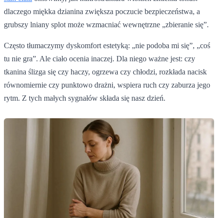
dlaczego miękka dzianina zwiększa poczucie bezpieczeństwa, a
grubszy lniany splot może wzmacniać wewnętrzne „zbieranie się”.
Często tłumaczymy dyskomfort estetyką: „nie podoba mi się”, „coś
tu nie gra”. Ale ciało ocenia inaczej. Dla niego ważne jest: czy
tkanina ślizga się czy haczy, ogrzewa czy chłodzi, rozkłada nacisk
równomiernie czy punktowo drażni, wspiera ruch czy zaburza jego
rytm. Z tych małych sygnałów składa się nasz dzień.