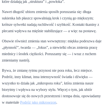
które działają jak „struktura” i „powłoka”.
Nawet długość ubioru zmienia sposób poruszania się: długa
sukienka lub płaszcz spowalniają krok i czynią go miększym;
krótsze sylwetki nadają ruchliwość i szybkość. Kontakt tkaniny z
plecami wpływa na mięśnie stabilizujące — a więc na postawę.
Obuwie również zmienia stan wewnętrzny: miękka podeszwa daje
„płynność”, twarda — „fokus”, a niewielki obcas zmienia pracę
miednicy i środek ciężkości. Poruszamy się — i wraz z ruchem
zmieniamy nastrój.
Bywa, że zmianę rytmu przynosi nie pora roku, lecz miejsce.
Podróż, inny klimat, inna intensywność światła i dźwięku —
wszystko to działa jak „mikropora roku”, która zmienia nasze
biorytmy i wpływa na wybory stylu. Więcej o tym, jak ubiór
dostosowuje się do nowych przestrzeni i tempa dnia, opowiadamy
w materiale
Podróż jako mikrosezon
.