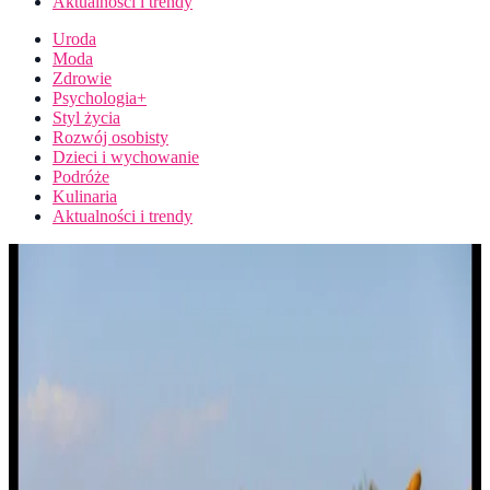
Aktualności i trendy
Uroda
Moda
Zdrowie
Psychologia+
Styl życia
Rozwój osobisty
Dzieci i wychowanie
Podróże
Kulinaria
Aktualności i trendy