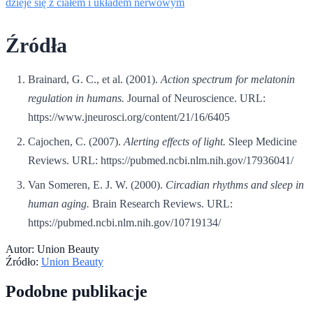
dzieje się z ciałem i układem nerwowym
Źródła
Brainard, G. C., et al. (2001).
Action spectrum for melatonin
regulation in humans.
Journal of Neuroscience. URL:
https://www.jneurosci.org/content/21/16/6405
Cajochen, C. (2007).
Alerting effects of light.
Sleep Medicine
Reviews. URL: https://pubmed.ncbi.nlm.nih.gov/17936041/
Van Someren, E. J. W. (2000).
Circadian rhythms and sleep in
human aging.
Brain Research Reviews. URL:
https://pubmed.ncbi.nlm.nih.gov/10719134/
Autor:
Union Beauty
Źródło:
Union Beauty
Podobne publikacje