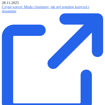
28.11.2025
Czytaj więcej
: Moda i hormony: jak styl reguluje kortyzol i
dopaminę