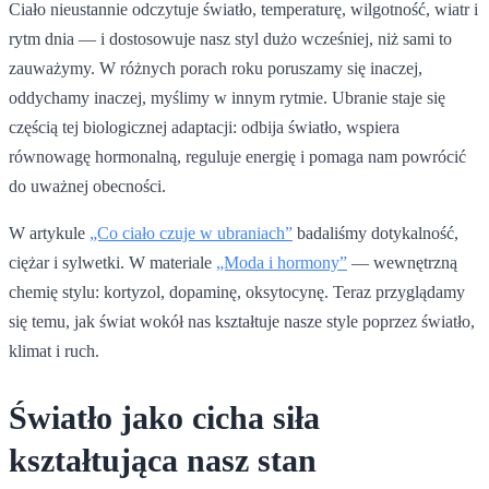
Ciało nieustannie odczytuje światło, temperaturę, wilgotność, wiatr i
rytm dnia — i dostosowuje nasz styl dużo wcześniej, niż sami to
zauważymy. W różnych porach roku poruszamy się inaczej,
oddychamy inaczej, myślimy w innym rytmie. Ubranie staje się
częścią tej biologicznej adaptacji: odbija światło, wspiera
równowagę hormonalną, reguluje energię i pomaga nam powrócić
do uważnej obecności.
W artykule
„Co ciało czuje w ubraniach”
badaliśmy dotykalność,
ciężar i sylwetki. W materiale
„Moda i hormony”
— wewnętrzną
chemię stylu: kortyzol, dopaminę, oksytocynę. Teraz przyglądamy
się temu, jak świat wokół nas kształtuje nasze style poprzez światło,
klimat i ruch.
Światło jako cicha siła
kształtująca nasz stan