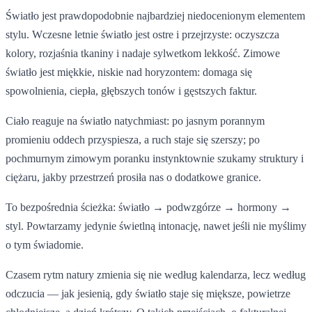
Światło jest prawdopodobnie najbardziej niedocenionym elementem
stylu. Wczesne letnie światło jest ostre i przejrzyste: oczyszcza
kolory, rozjaśnia tkaniny i nadaje sylwetkom lekkość. Zimowe
światło jest miękkie, niskie nad horyzontem: domaga się
spowolnienia, ciepła, głębszych tonów i gęstszych faktur.
Ciało reaguje na światło natychmiast: po jasnym porannym
promieniu oddech przyspiesza, a ruch staje się szerszy; po
pochmurnym zimowym poranku instynktownie szukamy struktury i
ciężaru, jakby przestrzeń prosiła nas o dodatkowe granice.
To bezpośrednia ścieżka: światło → podwzgórze → hormony →
styl. Powtarzamy jedynie świetlną intonację, nawet jeśli nie myślimy
o tym świadomie.
Czasem rytm natury zmienia się nie według kalendarza, lecz według
odczucia — jak jesienią, gdy światło staje się miększe, powietrze