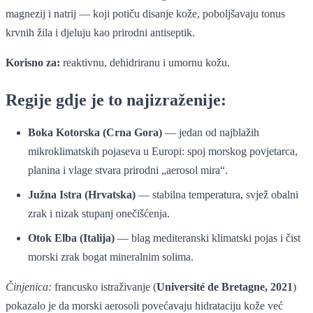
magnezij i natrij — koji potiču disanje kože, poboljšavaju tonus
krvnih žila i djeluju kao prirodni antiseptik.
Korisno za:
reaktivnu, dehidriranu i umornu kožu.
Regije gdje je to najizraženije:
Boka Kotorska (Crna Gora)
— jedan od najblažih
mikroklimatskih pojaseva u Europi: spoj morskog povjetarca,
planina i vlage stvara prirodni „aerosol mira“.
Južna Istra (Hrvatska)
— stabilna temperatura, svjež obalni
zrak i nizak stupanj onečišćenja.
Otok Elba (Italija)
— blag mediteranski klimatski pojas i čist
morski zrak bogat mineralnim solima.
Činjenica:
francusko istraživanje (
Université de Bretagne, 2021
)
pokazalo je da morski aerosoli povećavaju hidrataciju kože već