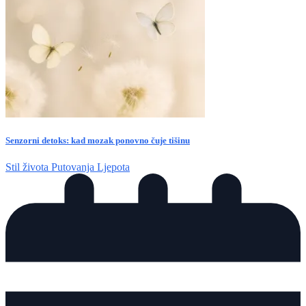
Senzorni detoks: kad mozak ponovno čuje tišinu
Stil života
Putovanja
Ljepota