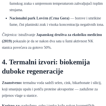
šumskog zraka s umjerenom temperaturom zahvaljujući toplim
strujama.
Nacionalni park Lovćen (Crna Gora)
— borove i smrikine
šume, čist planinski zrak i visoka koncentracija negativnih iona.
Činjenica:
istraživanje
Japanskog društva za ekološku medicinu
(2019)
pokazalo je da se nakon dva sata u šumi aktivnost NK
stanica povećava za gotovo 50%.
4. Termalni izvori: biokemija
duboke regeneracije
Znanstveno:
termalna voda sadrži selen, cink, bikarbonate i silicij,
koji smanjuju upalu i potiču proteine akvaporine — zadužene za
prijenos vlage u stanice.
Korisno za:
nadraženu, suhu i tanku kožu nakon kozmetičkih