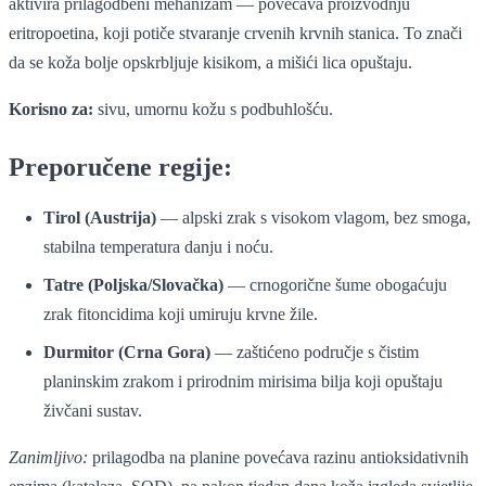
aktivira prilagodbeni mehanizam — povećava proizvodnju
eritropoetina, koji potiče stvaranje crvenih krvnih stanica. To znači
da se koža bolje opskrbljuje kisikom, a mišići lica opuštaju.
Korisno za:
sivu, umornu kožu s podbuhlošću.
Preporučene regije:
Tirol (Austrija)
— alpski zrak s visokom vlagom, bez smoga,
stabilna temperatura danju i noću.
Tatre (Poljska/Slovačka)
— crnogorične šume obogaćuju
zrak fitoncidima koji umiruju krvne žile.
Durmitor (Crna Gora)
— zaštićeno područje s čistim
planinskim zrakom i prirodnim mirisima bilja koji opuštaju
živčani sustav.
Zanimljivo:
prilagodba na planine povećava razinu antioksidativnih