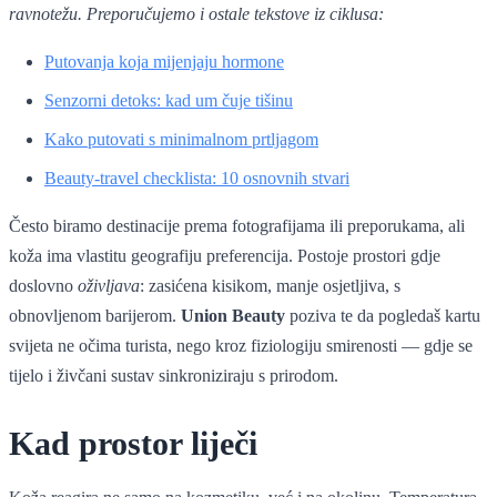
ravnotežu. Preporučujemo i ostale tekstove iz ciklusa:
Putovanja koja mijenjaju hormone
Senzorni detoks: kad um čuje tišinu
Kako putovati s minimalnom prtljagom
Beauty-travel checklista: 10 osnovnih stvari
Često biramo destinacije prema fotografijama ili preporukama, ali
koža ima vlastitu geografiju preferencija. Postoje prostori gdje
doslovno
oživljava
: zasićena kisikom, manje osjetljiva, s
obnovljenom barijerom.
Union Beauty
poziva te da pogledaš kartu
svijeta ne očima turista, nego kroz fiziologiju smirenosti — gdje se
tijelo i živčani sustav sinkroniziraju s prirodom.
Kad prostor liječi