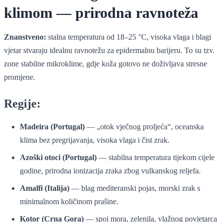
klimom — prirodna ravnoteža
Znanstveno:
stalna temperatura od 18–25 °C, visoka vlaga i blagi
vjetar stvaraju idealnu ravnotežu za epidermalnu barijeru. To su tzv.
zone stabilne mikroklime, gdje koža gotovo ne doživljava stresne
promjene.
Regije:
Madeira (Portugal)
— „otok vječnog proljeća“, oceanska
klima bez pregrijavanja, visoka vlaga i čist zrak.
Azoški otoci (Portugal)
— stabilna temperatura tijekom cijele
godine, prirodna ionizacija zraka zbog vulkanskog reljefa.
Amalfi (Italija)
— blag mediteranski pojas, morski zrak s
minimalnom količinom prašine.
Kotor (Crna Gora)
— spoj mora, zelenila, vlažnog povjetarca