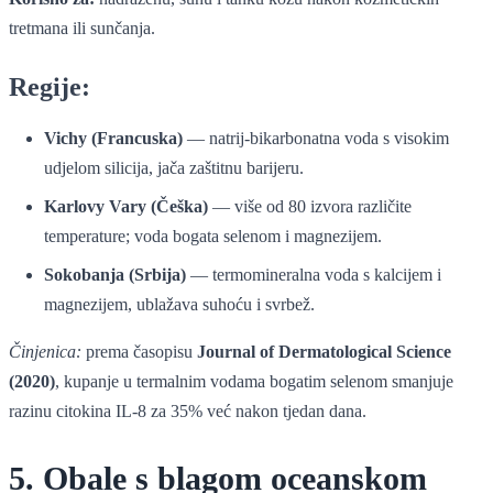
tretmana ili sunčanja.
Regije:
Vichy (Francuska)
— natrij-bikarbonatna voda s visokim
udjelom silicija, jača zaštitnu barijeru.
Karlovy Vary (Češka)
— više od 80 izvora različite
temperature; voda bogata selenom i magnezijem.
Sokobanja (Srbija)
— termomineralna voda s kalcijem i
magnezijem, ublažava suhoću i svrbež.
Činjenica:
prema časopisu
Journal of Dermatological Science
(2020)
, kupanje u termalnim vodama bogatim selenom smanjuje
razinu citokina IL-8 za 35% već nakon tjedan dana.
5. Obale s blagom oceanskom