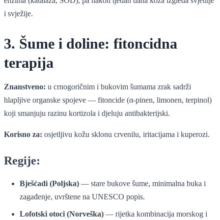
enzima (katalaza, SOD), pa nakon tjedan dana koža izgleda svjetlije
i svježije.
3. Šume i doline: fitoncidna
terapija
Znanstveno:
u crnogoričnim i bukovim šumama zrak sadrži
hlapljive organske spojeve — fitoncide (α-pinen, limonen, terpinol)
koji smanjuju razinu kortizola i djeluju antibakterijski.
Korisno za:
osjetljivu kožu sklonu crvenilu, iritacijama i kuperozi.
Regije:
Bješćadi (Poljska)
— stare bukove šume, minimalna buka i
zagađenje, uvrštene na UNESCO popis.
Lofotski otoci (Norveška)
— rijetka kombinacija morskog i