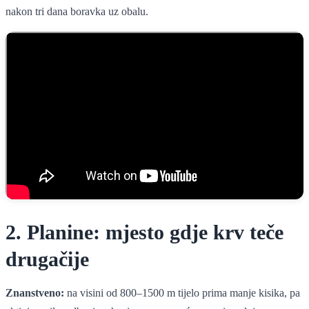
nakon tri dana boravka uz obalu.
2. Planine: mjesto gdje krv teče
drugačije
Znanstveno:
na visini od 800–1500 m tijelo prima manje kisika, pa