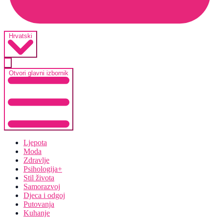
Hrvatski
Otvori glavni izbornik
Ljepota
Moda
Zdravlje
Psihologija+
Stil života
Samorazvoj
Djeca i odgoj
Putovanja
Kuhanje