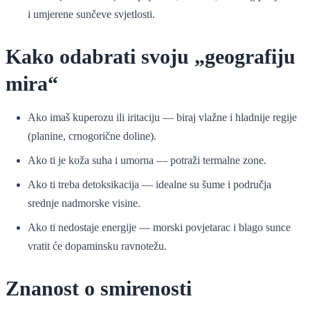
i umjerene sunčeve svjetlosti.
Kako odabrati svoju „geografiju
mira“
Ako imaš kuperozu ili iritaciju — biraj vlažne i hladnije regije
(planine, crnogorične doline).
Ako ti je koža suha i umorna — potraži termalne zone.
Ako ti treba detoksikacija — idealne su šume i područja
srednje nadmorske visine.
Ako ti nedostaje energije — morski povjetarac i blago sunce
vratit će dopaminsku ravnotežu.
Znanost o smirenosti