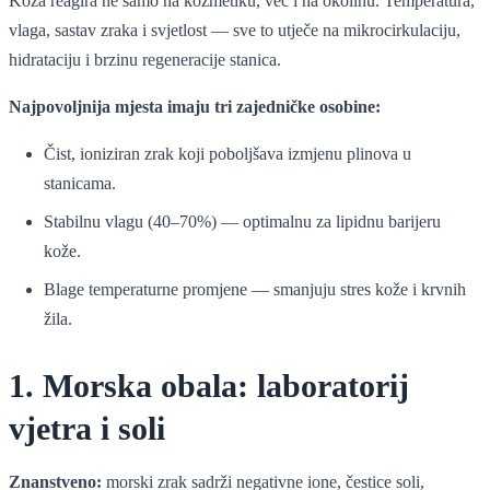
Koža reagira ne samo na kozmetiku, već i na okolinu. Temperatura,
vlaga, sastav zraka i svjetlost — sve to utječe na mikrocirkulaciju,
hidrataciju i brzinu regeneracije stanica.
Najpovoljnija mjesta imaju tri zajedničke osobine:
Čist, ioniziran zrak koji poboljšava izmjenu plinova u
stanicama.
Stabilnu vlagu (40–70%) — optimalnu za lipidnu barijeru
kože.
Blage temperaturne promjene — smanjuju stres kože i krvnih
žila.
1. Morska obala: laboratorij
vjetra i soli
Znanstveno:
morski zrak sadrži negativne ione, čestice soli,