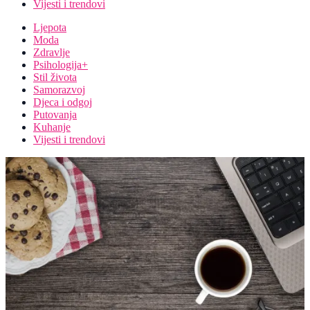
Vijesti i trendovi
Ljepota
Moda
Zdravlje
Psihologija+
Stil života
Samorazvoj
Djeca i odgoj
Putovanja
Kuhanje
Vijesti i trendovi