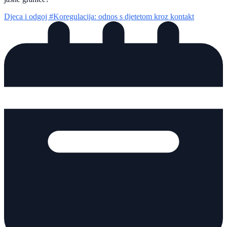
Djeca i odgoj
#Koregulacija: odnos s djetetom kroz kontakt