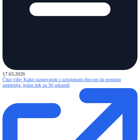
17.03.2026
Čitaj više
: Kako razgovarati s uzrujanom djecom da postanu
smirenija: jedan trik za 30 sekundi