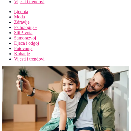
Vijesti i trendovi
Ljepota
Moda
Zdravlje
Psihologija+
Stil života
Samorazvoj
Djeca i odgoj
Putovanja
Kuhanje
Vijesti i trendovi