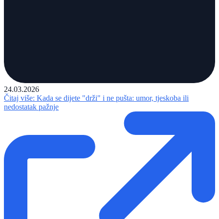
24.03.2026
Čitaj više
: Kada se dijete "drži" i ne pušta: umor, tjeskoba ili
nedostatak pažnje