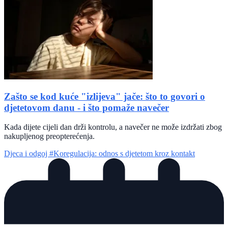
Zašto se kod kuće "izlijeva" jače: što to govori o
djetetovom danu - i što pomaže navečer
Kada dijete cijeli dan drži kontrolu, a navečer ne može izdržati zbog
nakupljenog preopterećenja.
Djeca i odgoj
#Koregulacija: odnos s djetetom kroz kontakt