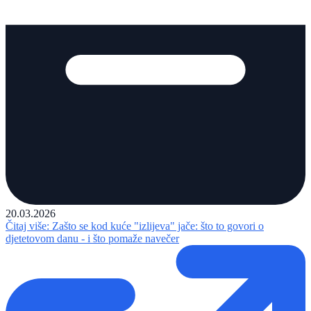
20.03.2026
Čitaj više
: Zašto se kod kuće "izlijeva" jače: što to govori o
djetetovom danu - i što pomaže navečer