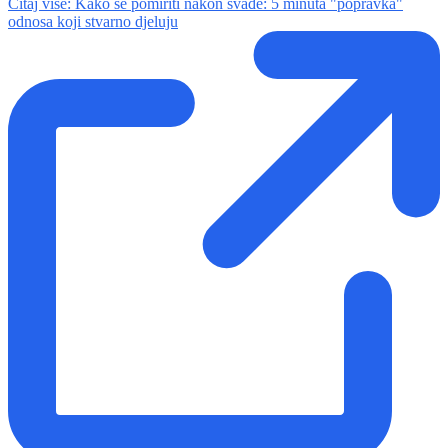
Čitaj više
: Kako se pomiriti nakon svađe: 5 minuta "popravka"
odnosa koji stvarno djeluju