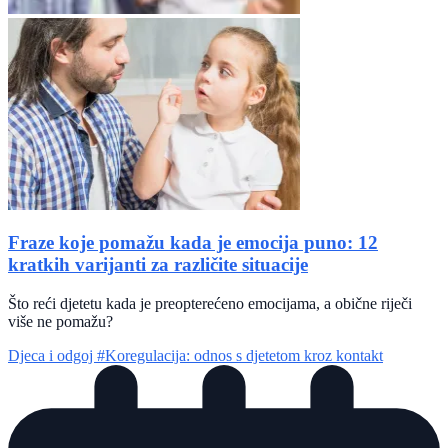
Fraze koje pomažu kada je emocija puno: 12
kratkih varijanti za različite situacije
Što reći djetetu kada je preopterećeno emocijama, a obične riječi
više ne pomažu?
Djeca i odgoj
#Koregulacija: odnos s djetetom kroz kontakt