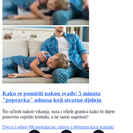
Kako se pomiriti nakon svađe: 5 minuta
"popravka" odnosa koji stvarno djeluju
Što učiniti nakon vikanja, suza i oštrih granica kako bi dijete
ponovno osjetilo kontakt, a ne samo napetost?
Djeca i odgoj
#Koregulacija: odnos s djetetom kroz kontakt