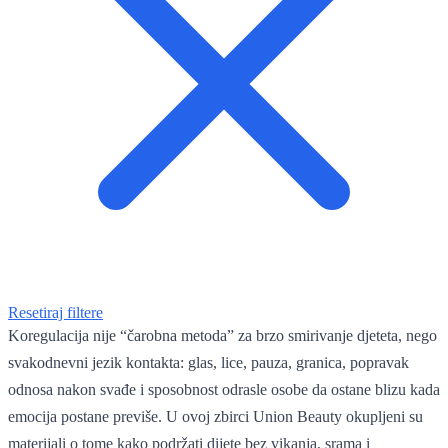
Resetiraj filtere
Koregulacija nije “čarobna metoda” za brzo smirivanje djeteta, nego
svakodnevni jezik kontakta: glas, lice, pauza, granica, popravak
odnosa nakon svađe i sposobnost odrasle osobe da ostane blizu kada
emocija postane previše. U ovoj zbirci Union Beauty okupljeni su
materijali o tome kako podržati dijete bez vikanja, srama i