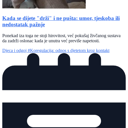
Kada se dijete "drži" i ne pušta: umor, tjeskoba ili
nedostatak pažnje
Ponekad iza toga ne stoji hirovitost, već pokušaj živčanog sustava
da zadrži oslonac kada je unutra već previše napetosti.
Djeca i odgoj
#Koregulacija: odnos s djetetom kroz kontakt