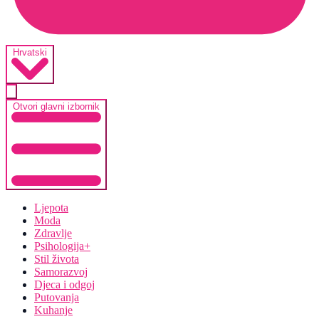
Hrvatski
Otvori glavni izbornik
Ljepota
Moda
Zdravlje
Psihologija+
Stil života
Samorazvoj
Djeca i odgoj
Putovanja
Kuhanje