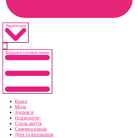
Українська
Відкрити головне меню
Краса
Мода
Здоров’я
Психологія+
Стиль життя
Самореалізація
Діти та виховання