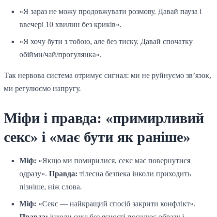
«Я зараз не можу продовжувати розмову. Давай пауза і
ввечері 10 хвилин без криків».
«Я хочу бути з тобою, але без тиску. Давай спочатку
обійми/чай/прогулянка».
Так нервова система отримує сигнал: ми не руйнуємо зв’язок,
ми регулюємо напругу.
Міфи і правда: «примирливий
секс» і «має бути як раніше»
Міф:
«Якщо ми помирилися, секс має повернутися
одразу».
Правда:
тілесна безпека інколи приходить
пізніше, ніж слова.
Міф:
«Секс — найкращий спосіб закрити конфлікт».
Правда:
інколи секс без ясності посилює образу і