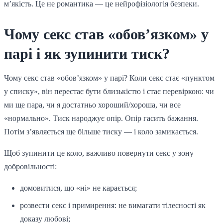
м’якість. Це не романтика — це нейрофізіологія безпеки.
Чому секс став «обов’язком» у
парі і як зупинити тиск?
Чому секс став «обов’язком» у парі? Коли секс стає «пунктом
у списку», він перестає бути близькістю і стає перевіркою: чи
ми ще пара, чи я достатньо хороший/хороша, чи все
«нормально». Тиск народжує опір. Опір гасить бажання.
Потім з’являється ще більше тиску — і коло замикається.
Щоб зупинити це коло, важливо повернути секс у зону
добровільності:
домовитися, що «ні» не карається;
розвести секс і примирення: не вимагати тілесності як
доказу любові;