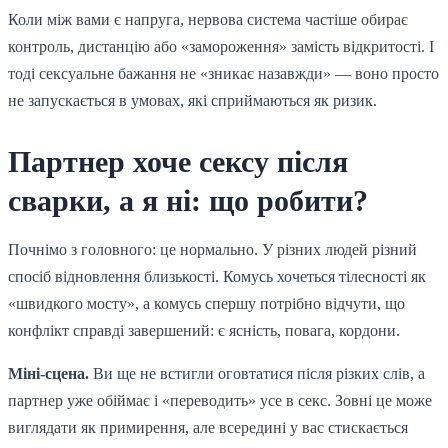
Коли між вами є напруга, нервова система частіше обирає
контроль, дистанцію або «замороження» замість відкритості. І
тоді сексуальне бажання не «зникає назавжди» — воно просто
не запускається в умовах, які сприймаються як ризик.
Партнер хоче сексу після
сварки, а я ні: що робити?
Почнімо з головного: це нормально. У різних людей різний
спосіб відновлення близькості. Комусь хочеться тілесності як
«швидкого мосту», а комусь спершу потрібно відчути, що
конфлікт справді завершений: є ясність, повага, кордони.
Міні-сцена.
Ви ще не встигли оговтатися після різких слів, а
партнер уже обіймає і «переводить» усе в секс. Зовні це може
виглядати як примирення, але всередині у вас стискається