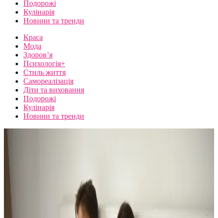
Подорожі
Кулінарія
Новини та тренди
Краса
Мода
Здоров’я
Психологія+
Стиль життя
Самореалізація
Діти та виховання
Подорожі
Кулінарія
Новини та тренди