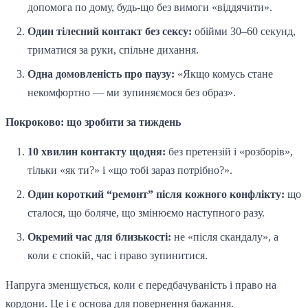
допомога по дому, будь-що без вимоги «віддячити».
Один тілесний контакт без сексу:
обійми 30–60 секунд,
триматися за руки, спільне дихання.
Одна домовленість про паузу:
«Якщо комусь стане
некомфортно — ми зупиняємося без образ».
Покроково: що зробити за тиждень
10 хвилин контакту щодня:
без претензій і «розборів»,
тільки «як ти?» і «що тобі зараз потрібно?».
Один короткий “ремонт” після кожного конфлікту:
що
сталося, що боляче, що змінюємо наступного разу.
Окремий час для близькості:
не «після скандалу», а
коли є спокій, час і право зупинитися.
Напруга зменшується, коли є передбачуваність і право на
кордони. Це і є основа для повернення бажання.