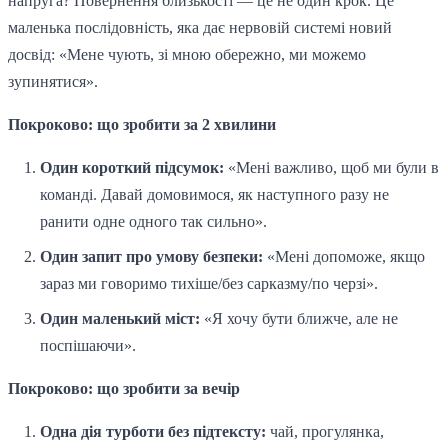
напруга? Повернення близькості — це не один крок. Це
маленька послідовність, яка дає нервовій системі новий
досвід: «Мене чують, зі мною обережно, ми можемо
зупинятися».
Покроково: що зробити за 2 хвилини
Один короткий підсумок:
«Мені важливо, щоб ми були в
команді. Давай домовимося, як наступного разу не
ранити одне одного так сильно».
Один запит про умову безпеки:
«Мені допоможе, якщо
зараз ми говоримо тихіше/без сарказму/по черзі».
Один маленький міст:
«Я хочу бути ближче, але не
поспішаючи».
Покроково: що зробити за вечір
Одна дія турботи без підтексту:
чай, прогулянка,