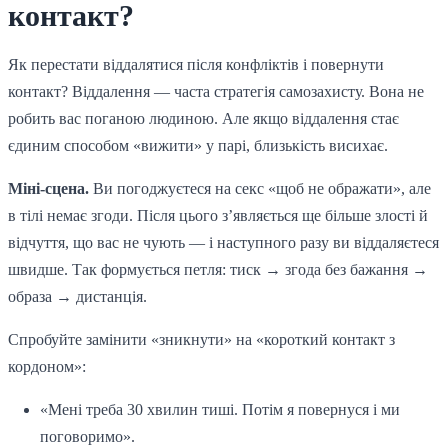
контакт?
Як перестати віддалятися після конфліктів і повернути
контакт? Віддалення — часта стратегія самозахисту. Вона не
робить вас поганою людиною. Але якщо віддалення стає
єдиним способом «вижити» у парі, близькість висихає.
Міні-сцена.
Ви погоджуєтеся на секс «щоб не ображати», але
в тілі немає згоди. Після цього з’являється ще більше злості й
відчуття, що вас не чують — і наступного разу ви віддаляєтеся
швидше. Так формується петля: тиск → згода без бажання →
образа → дистанція.
Спробуйте замінити «зникнути» на «короткий контакт з
кордоном»:
«Мені треба 30 хвилин тиші. Потім я повернуся і ми
поговоримо».