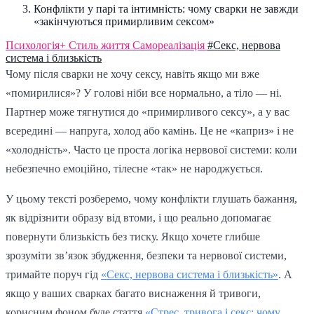
Конфлікти у парі та інтимність: чому сварки не завжди
«закінчуються примирливим сексом»
Психологія+
Стиль життя
Самореалізація
#Секс, нервова
система і близькість
Чому після сварки не хочу сексу, навіть якщо ми вже
«помирилися»? У голові ніби все нормально, а тіло — ні.
Партнер може тягнутися до «примирливого сексу», а у вас
всередині — напруга, холод або камінь. Це не «каприз» і не
«холодність». Часто це проста логіка нервової системи: коли
небезпечно емоційно, тілесне «так» не народжується.
У цьому тексті розберемо, чому конфлікти глушать бажання,
як відрізнити образу від втоми, і що реально допомагає
повернути близькість без тиску. Якщо хочете глибше
зрозуміти зв’язок збудження, безпеки та нервової системи,
тримайте поруч гід
«Секс, нервова система і близькість»
. А
якщо у ваших сварках багато виснаження й тривоги,
корисним фоном буде стаття
«Стрес, тривога і секс: чому