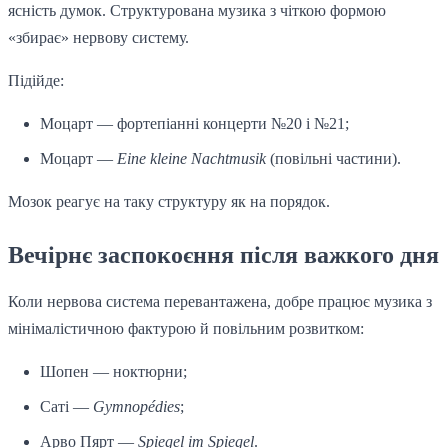
ясність думок. Структурована музика з чіткою формою
«збирає» нервову систему.
Підійде:
Моцарт — фортепіанні концерти №20 і №21;
Моцарт —
Eine kleine Nachtmusik
(повільні частини).
Мозок реагує на таку структуру як на порядок.
Вечірнє заспокоєння після важкого дня
Коли нервова система перевантажена, добре працює музика з
мінімалістичною фактурою й повільним розвитком:
Шопен — ноктюрни;
Саті —
Gymnopédies
;
Арво Пярт —
Spiegel im Spiegel
.