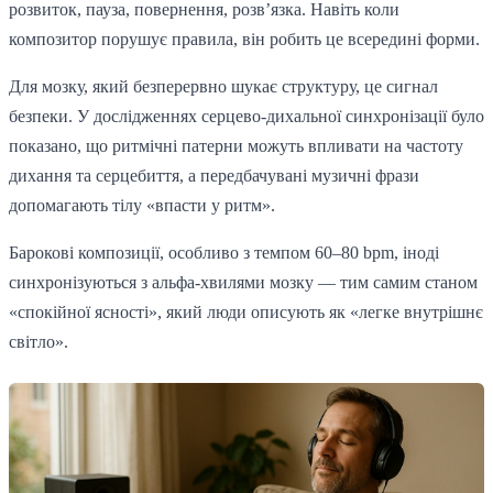
розвиток, пауза, повернення, розв’язка. Навіть коли
композитор порушує правила, він робить це всередині форми.
Для мозку, який безперервно шукає структуру, це сигнал
безпеки. У дослідженнях серцево-дихальної синхронізації було
показано, що ритмічні патерни можуть впливати на частоту
дихання та серцебиття, а передбачувані музичні фрази
допомагають тілу «впасти у ритм».
Барокові композиції, особливо з темпом 60–80 bpm, іноді
синхронізуються з альфа-хвилями мозку — тим самим станом
«спокійної ясності», який люди описують як «легке внутрішнє
світло».