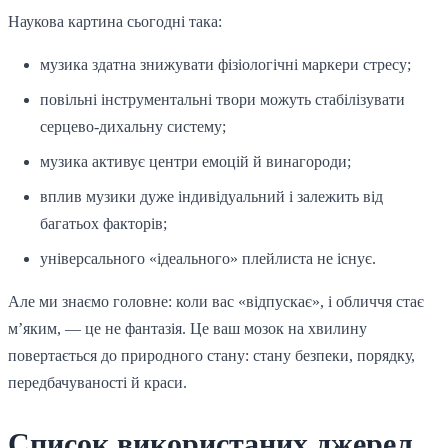
Наукова картина сьогодні така:
музика здатна знижувати фізіологічні маркери стресу;
повільні інструментальні твори можуть стабілізувати
серцево-дихальну систему;
музика активує центри емоцій й винагороди;
вплив музики дуже індивідуальний і залежить від
багатьох факторів;
універсального «ідеального» плейлиста не існує.
Але ми знаємо головне: коли вас «відпускає», і обличчя стає
м’яким, — це не фантазія. Це ваш мозок на хвилину
повертається до природного стану: стану безпеки, порядку,
передбачуваності й краси.
Список використаних джерел