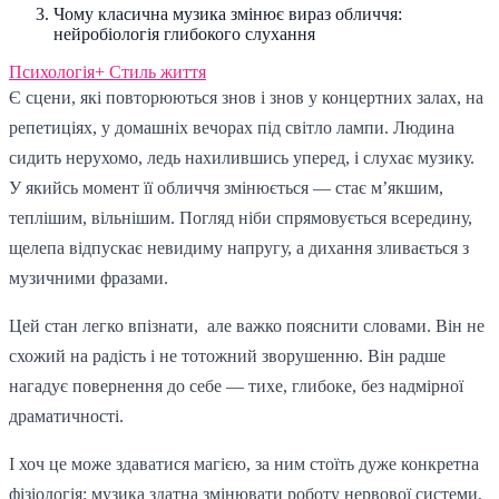
Чому класична музика змінює вираз обличчя:
нейробіологія глибокого слухання
Психологія+
Стиль життя
Є сцени, які повторюються знов і знов у концертних залах, на
репетиціях, у домашніх вечорах під світло лампи. Людина
сидить нерухомо, ледь нахилившись уперед, і слухає музику.
У якийсь момент її обличчя змінюється — стає м’якшим,
теплішим, вільнішим. Погляд ніби спрямовується всередину,
щелепа відпускає невидиму напругу, а дихання зливається з
музичними фразами.
Цей стан легко впізнати, але важко пояснити словами. Він не
схожий на радість і не тотожний зворушенню. Він радше
нагадує повернення до себе — тихе, глибоке, без надмірної
драматичності.
І хоч це може здаватися магією, за ним стоїть дуже конкретна
фізіологія: музика здатна змінювати роботу нервової системи,