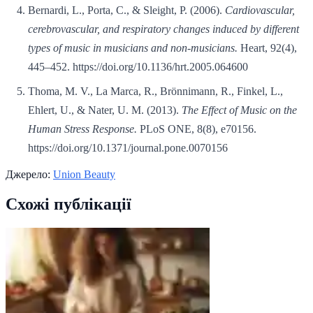
Bernardi, L., Porta, C., & Sleight, P. (2006).
Cardiovascular,
cerebrovascular, and respiratory changes induced by different
types of music in musicians and non-musicians.
Heart, 92(4),
445–452. https://doi.org/10.1136/hrt.2005.064600
Thoma, M. V., La Marca, R., Brönnimann, R., Finkel, L.,
Ehlert, U., & Nater, U. M. (2013).
The Effect of Music on the
Human Stress Response.
PLoS ONE, 8(8), e70156.
https://doi.org/10.1371/journal.pone.0070156
Джерело:
Union Beauty
Схожі публікації