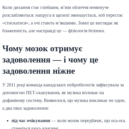
Коли дихання стає глибшим, м’язи обличчя неминуче
розслабляються: напруга в щелепі зменшується, лоб перестає
«стискатися», а очі стають м’якшими. Зовні це виглядає як
блаженність, але насправді це — фізіологія безпеки.
Чому мозок отримує
задоволення — і чому це
задоволення ніжне
У 2011 році команда канадських нейробіологів зафіксувала за
допомогою ПЕТ-сканування, як музика впливає на
дофамінову систему. Виявилося, що музика викликає не один,
а два піки задоволення:
під час очікування
— коли мозок передбачає, що ось-ось
станеться щось красиве;