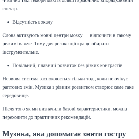
Фізично такі тембри мають більш гармонічно впорядкований
спектр.
Відсутність вокалу
Слова активують мовні центри мозку — відпочити в такому
режимі важче. Тому для релаксації краще обирати
інструментальне.
Повільний, плавний розвиток без різких контрастів
Нервова система заспокоюється тільки тоді, коли не очікує
раптових змін. Музика з рівним розвитком створює саме таке
середовище.
Після того як ми визначили базові характеристики, можна
переходити до практичних рекомендацій.
Музика, яка допомагає зняти гостру