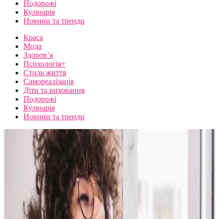
Подорожі
Кулінарія
Новини та тренди
Краса
Мода
Здоров’я
Психологія+
Стиль життя
Самореалізація
Діти та виховання
Подорожі
Кулінарія
Новини та тренди