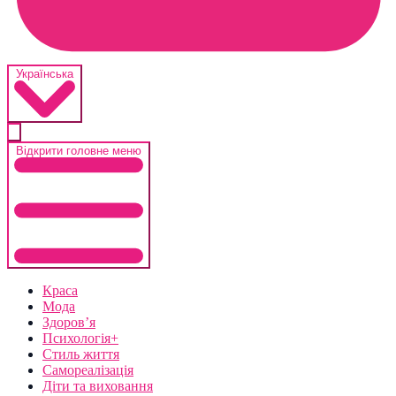
Українська
Відкрити головне меню
Краса
Мода
Здоров’я
Психологія+
Стиль життя
Самореалізація
Діти та виховання