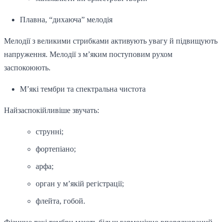
Плавна, “дихаюча” мелодія
Мелодії з великими стрибками активують увагу й підвищують
напруження. Мелодії з м’яким поступовим рухом
заспокоюють.
М’які тембри та спектральна чистота
Найзаспокійливіше звучать:
струнні;
фортепіано;
арфа;
орган у м’якій регістрації;
флейта, гобой.