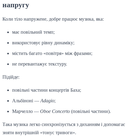
напругу
Коли тіло напружене, добре працює музика, яка:
має повільний темп;
використовує рівну динаміку;
містить багато «повітря» між фразами;
не перевантажує текстуру.
Підійде:
повільні частини концертів Баха;
Альбіноні —
Adagio
;
Марчелло —
Oboe Concerto
(повільні частини).
Така музика легко синхронізується з диханням і допомагає
зняти внутрішній «тонус тривоги».