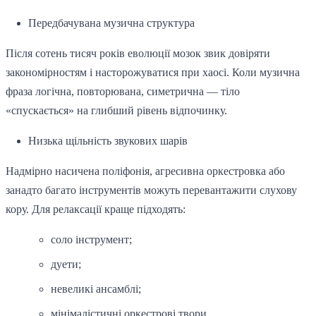
Передбачувана музична структура
Після сотень тисяч років еволюції мозок звик довіряти
закономірностям і насторожуватися при хаосі. Коли музична
фраза логічна, повторювана, симетрична — тіло
«спускається» на глибший рівень відпочинку.
Низька щільність звукових шарів
Надмірно насичена поліфонія, агресивна оркестровка або
занадто багато інструментів можуть перевантажити слухову
кору. Для релаксації краще підходять:
соло інструмент;
дуети;
невеликі ансамблі;
мінімалістичні оркестрові твори.