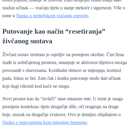
snažan učinak — vraćaju tijelo u stanje mekoće i sigurnosti. Više o
tome u
članku o nedjeljskom vraćanju energije
.
Putovanje kao način “resetiranja”
živčanog sustava
Živčani sustav iznimno je osjetljiv na promjenu okoline. Čim žena
izađe iz uobičajenog prostora, smanjuje se aktivnost dijelova mozga
povezanih s obavezama. Kortikalni ritmovi se mijenjaju, kortizol
pada, fokus se širi. Zato čak i kratko putovanje može dati učinak
koji dugi vikendi kod kuće ne mogu.
Novi prostor kao da “izvlači” stare misaone rute. U tome je snaga
promjene konteksta: tijelo drugačije diše, oči reagiraju na druge
boje, mozak na drugačije zvukove. Ovo je detaljno objašnjeno u
članku o putovanjima koja mijenjaju hormone
.