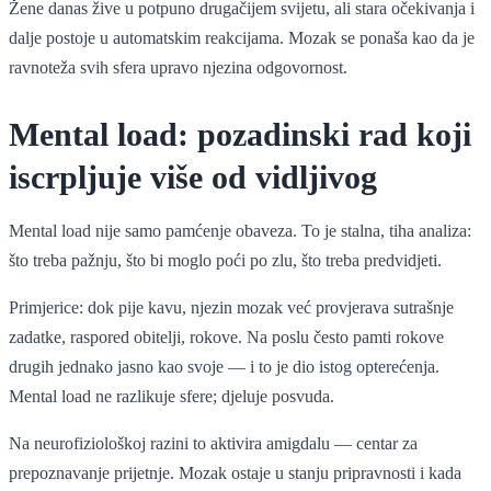
Žene danas žive u potpuno drugačijem svijetu, ali stara očekivanja i
dalje postoje u automatskim reakcijama. Mozak se ponaša kao da je
ravnoteža svih sfera upravo njezina odgovornost.
Mental load: pozadinski rad koji
iscrpljuje više od vidljivog
Mental load nije samo pamćenje obaveza. To je stalna, tiha analiza:
što treba pažnju, što bi moglo poći po zlu, što treba predvidjeti.
Primjerice: dok pije kavu, njezin mozak već provjerava sutrašnje
zadatke, raspored obitelji, rokove. Na poslu često pamti rokove
drugih jednako jasno kao svoje — i to je dio istog opterećenja.
Mental load ne razlikuje sfere; djeluje posvuda.
Na neurofiziološkoj razini to aktivira amigdalu — centar za
prepoznavanje prijetnje. Mozak ostaje u stanju pripravnosti i kada