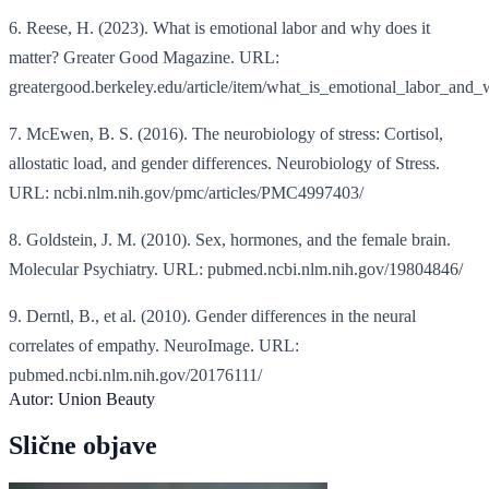
6. Reese, H. (2023). What is emotional labor and why does it
matter? Greater Good Magazine. URL:
greatergood.berkeley.edu/article/item/what_is_emotional_labor_and
7. McEwen, B. S. (2016). The neurobiology of stress: Cortisol,
allostatic load, and gender differences. Neurobiology of Stress.
URL: ncbi.nlm.nih.gov/pmc/articles/PMC4997403/
8. Goldstein, J. M. (2010). Sex, hormones, and the female brain.
Molecular Psychiatry. URL: pubmed.ncbi.nlm.nih.gov/19804846/
9. Derntl, B., et al. (2010). Gender differences in the neural
correlates of empathy. NeuroImage. URL:
pubmed.ncbi.nlm.nih.gov/20176111/
Autor:
Union Beauty
Slične objave