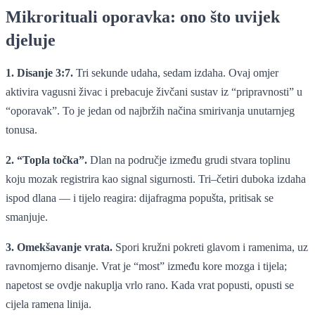
Mikrorituali oporavka: ono što uvijek
djeluje
1. Disanje 3:7.
Tri sekunde udaha, sedam izdaha. Ovaj omjer
aktivira vagusni živac i prebacuje živčani sustav iz “pripravnosti” u
“oporavak”. To je jedan od najbržih načina smirivanja unutarnjeg
tonusa.
2. “Topla točka”.
Dlan na područje između grudi stvara toplinu
koju mozak registrira kao signal sigurnosti. Tri–četiri duboka izdaha
ispod dlana — i tijelo reagira: dijafragma popušta, pritisak se
smanjuje.
3. Omekšavanje vrata.
Spori kružni pokreti glavom i ramenima, uz
ravnomjerno disanje. Vrat je “most” između kore mozga i tijela;
napetost se ovdje nakuplja vrlo rano. Kada vrat popusti, opusti se
cijela ramena linija.