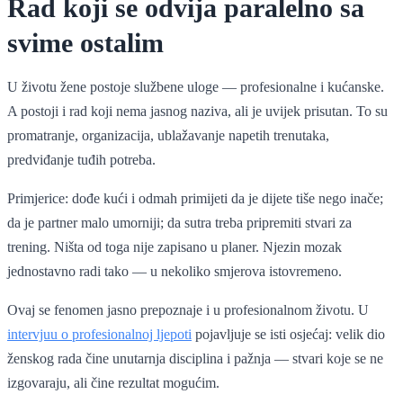
Rad koji se odvija paralelno sa
svime ostalim
U životu žene postoje službene uloge — profesionalne i kućanske.
A postoji i rad koji nema jasnog naziva, ali je uvijek prisutan. To su
promatranje, organizacija, ublažavanje napetih trenutaka,
predviđanje tuđih potreba.
Primjerice: dođe kući i odmah primijeti da je dijete tiše nego inače;
da je partner malo umorniji; da sutra treba pripremiti stvari za
trening. Ništa od toga nije zapisano u planer. Njezin mozak
jednostavno radi tako — u nekoliko smjerova istovremeno.
Ovaj se fenomen jasno prepoznaje i u profesionalnom životu. U
intervjuu o profesionalnoj ljepoti
pojavljuje se isti osjećaj: velik dio
ženskog rada čine unutarnja disciplina i pažnja — stvari koje se ne
izgovaraju, ali čine rezultat mogućim.