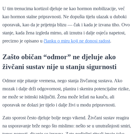
U tim trenucima kortizol djeluje ne kao hormon mobilizacije, već
kao hormon stalne pripravnosti. Ne dopušta tijelu ulazak u duboki
oporavak, kao da je prijetnja blizu — čak i kada je izvana tiho. Ovo
stanje, kada žena izgleda mirno, ali iznutra i dalje osjeća napetost,
precizno je opisano u
članku o miru koji ne donosi radost
.
Zašto običan “odmor” ne djeluje ako
živčani sustav nije u stanju sigurnosti
Odmor nije pitanje vremena, nego stanja živčanog sustava. Ako
mozak i dalje drži odgovornost, planira i skenira potencijalne rizike,
ne može se istinski isključiti. Žena može ležati na kauču, ali
oporavak ne dolazi jer tijelo i dalje živi u modu pripravnosti.
Zato sporost često djeluje bolje nego vikend. Živčani sustav reagira
na usporavanje brže nego što mislimo: nešto se u unutrašnjosti smiri,
tonus popusti, disanje se izravna. Zato nedjeljni rituali imaju tako