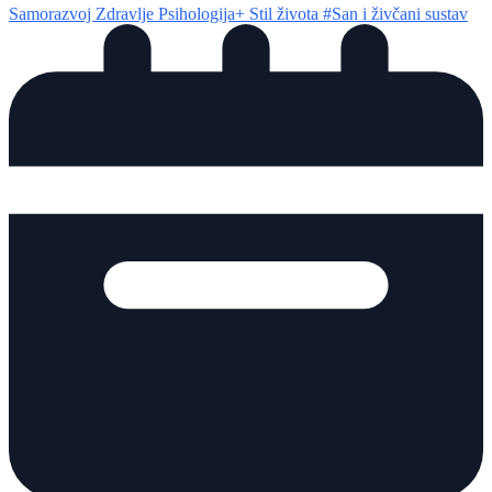
Samorazvoj
Zdravlje
Psihologija+
Stil života
#San i živčani sustav