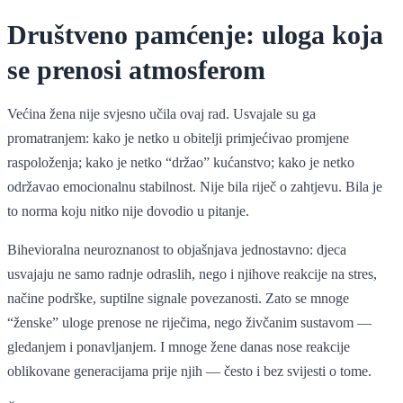
Društveno pamćenje: uloga koja
se prenosi atmosferom
Većina žena nije svjesno učila ovaj rad. Usvajale su ga
promatranjem: kako je netko u obitelji primjećivao promjene
raspoloženja; kako je netko “držao” kućanstvo; kako je netko
održavao emocionalnu stabilnost. Nije bila riječ o zahtjevu. Bila je
to norma koju nitko nije dovodio u pitanje.
Bihevioralna neuroznanost to objašnjava jednostavno: djeca
usvajaju ne samo radnje odraslih, nego i njihove reakcije na stres,
načine podrške, suptilne signale povezanosti. Zato se mnoge
“ženske” uloge prenose ne riječima, nego živčanim sustavom —
gledanjem i ponavljanjem. I mnoge žene danas nose reakcije
oblikovane generacijama prije njih — često i bez svijesti o tome.