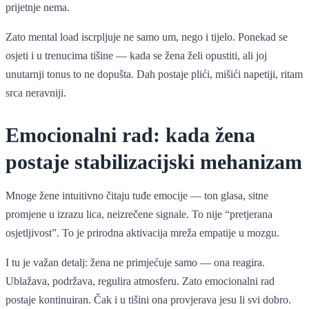
prijetnje nema.
Zato mental load iscrpljuje ne samo um, nego i tijelo. Ponekad se
osjeti i u trenucima tišine — kada se žena želi opustiti, ali joj
unutarnji tonus to ne dopušta. Dah postaje plići, mišići napetiji, ritam
srca neravniji.
Emocionalni rad: kada žena
postaje stabilizacijski mehanizam
Mnoge žene intuitivno čitaju tuđe emocije — ton glasa, sitne
promjene u izrazu lica, neizrečene signale. To nije “pretjerana
osjetljivost”. To je prirodna aktivacija mreža empatije u mozgu.
I tu je važan detalj: žena ne primjećuje samo — ona reagira.
Ublažava, podržava, regulira atmosferu. Zato emocionalni rad
postaje kontinuiran. Čak i u tišini ona provjerava jesu li svi dobro.