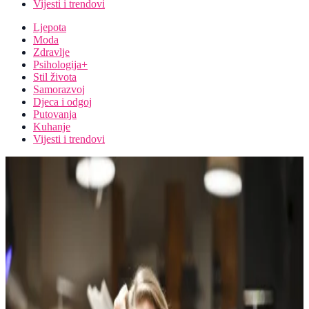
Vijesti i trendovi
Ljepota
Moda
Zdravlje
Psihologija+
Stil života
Samorazvoj
Djeca i odgoj
Putovanja
Kuhanje
Vijesti i trendovi