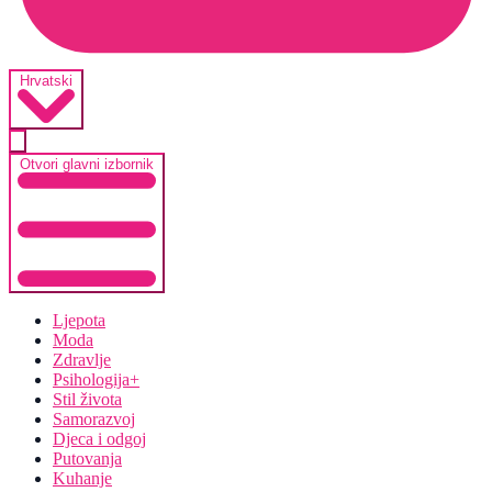
Hrvatski
Otvori glavni izbornik
Ljepota
Moda
Zdravlje
Psihologija+
Stil života
Samorazvoj
Djeca i odgoj
Putovanja
Kuhanje