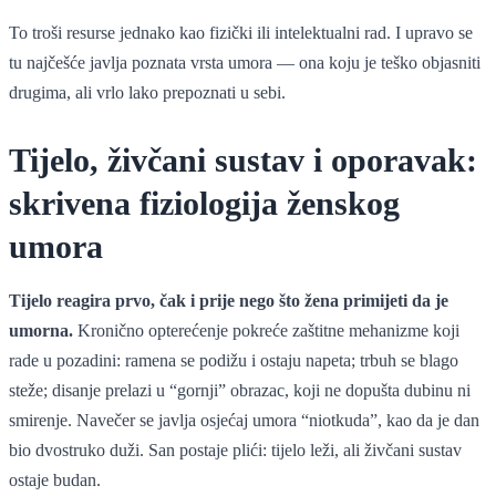
To troši resurse jednako kao fizički ili intelektualni rad. I upravo se
tu najčešće javlja poznata vrsta umora — ona koju je teško objasniti
drugima, ali vrlo lako prepoznati u sebi.
Tijelo, živčani sustav i oporavak:
skrivena fiziologija ženskog
umora
Tijelo reagira prvo, čak i prije nego što žena primijeti da je
umorna.
Kronično opterećenje pokreće zaštitne mehanizme koji
rade u pozadini: ramena se podižu i ostaju napeta; trbuh se blago
steže; disanje prelazi u “gornji” obrazac, koji ne dopušta dubinu ni
smirenje. Navečer se javlja osjećaj umora “niotkuda”, kao da je dan
bio dvostruko duži. San postaje plići: tijelo leži, ali živčani sustav
ostaje budan.