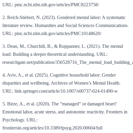
URL: pmc.ncbi.nlm.nih.gov/articles/PMC8223758/
2. Reich-Stiebert, N. (2023). Gendered mental labor: A systematic
literature review. Humanities and Social Sciences Communications.
URL: pmc.ncbi.nlm.nih.gov/articles/PMC10148620/
3. Dean, M., Churchill, B., & Ruppanner, L. (2021). The mental
load: Building a deeper theoretical understanding. URL:
researchgate.net/publication/356528716_The_mental_load_buildin
4. Aviv, A., et al. (2025). Cognitive household labor: Gender
disparities and wellbeing. Archives of Women’s Mental Health.
URL: link.springer.com/article/10.1007/s00737-024-01490-w
5. Birze, A., et al. (2020). The “managed” or damaged heart?
Emotional labor, acute stress, and autonomic reactivity. Frontiers in
Psychology. URL:
frontiersin.org/articles/10.3389/fpsyg.2020.00604/full