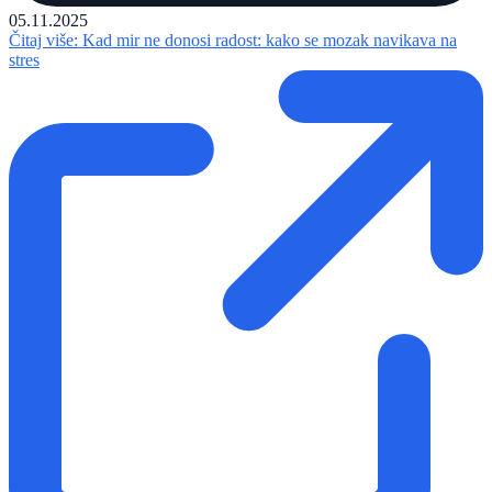
05.11.2025
Čitaj više
: Kad mir ne donosi radost: kako se mozak navikava na
stres