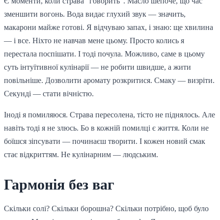
Є моменти, коли страва “говорить”. Масло шепоче, що час
зменшити вогонь. Вода видає глухий звук — значить,
макарони майже готові. Я відчуваю запах, і знаю: ще хвилина
— і все. Ніхто не навчав мене цьому. Просто колись я
перестала поспішати. І тоді почула. Можливо, саме в цьому
суть інтуїтивної кулінарії — не робити швидше, а жити
повільніше. Дозволити аромату розкритися. Смаку — визріти.
Секунді — стати вічністю.
Іноді я помиляюся. Страва пересолена, тісто не піднялось. Але
навіть тоді я не злюсь. Бо в кожній помилці є життя. Коли не
боїшся зіпсувати — починаєш творити. І кожен новий смак
стає відкриттям. Не кулінарним — людським.
Гармонія без ваг
Скільки солі? Скільки борошна? Скільки потрібно, щоб було