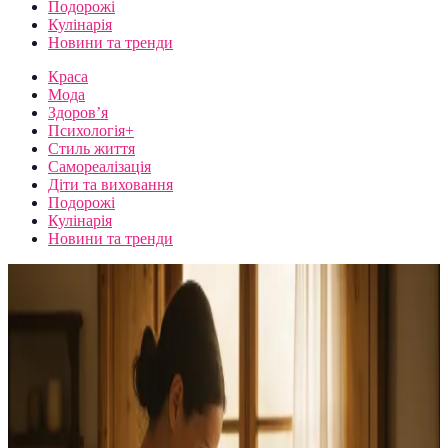
Подорожі
Кулінарія
Новини та тренди
Краса
Мода
Здоров’я
Психологія+
Стиль життя
Самореалізація
Діти та виховання
Подорожі
Кулінарія
Новини та тренди