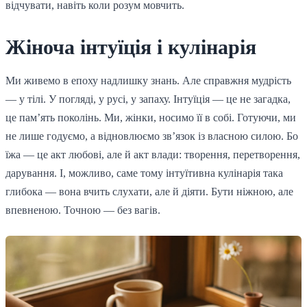
відчувати, навіть коли розум мовчить.
Жіноча інтуїція і кулінарія
Ми живемо в епоху надлишку знань. Але справжня мудрість
— у тілі. У погляді, у русі, у запаху. Інтуїція — це не загадка,
це пам’ять поколінь. Ми, жінки, носимо її в собі. Готуючи, ми
не лише годуємо, а відновлюємо зв’язок із власною силою. Бо
їжа — це акт любові, але й акт влади: творення, перетворення,
дарування. І, можливо, саме тому інтуїтивна кулінарія така
глибока — вона вчить слухати, але й діяти. Бути ніжною, але
впевненою. Точною — без вагів.