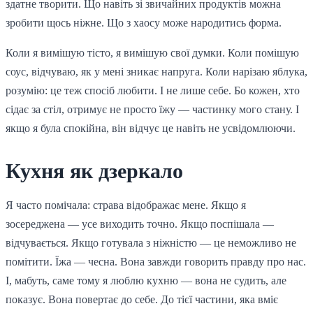
здатне творити. Що навіть зі звичайних продуктів можна
зробити щось ніжне. Що з хаосу може народитись форма.
Коли я вимішую тісто, я вимішую свої думки. Коли помішую
соус, відчуваю, як у мені зникає напруга. Коли нарізаю яблука,
розумію: це теж спосіб любити. І не лише себе. Бо кожен, хто
сідає за стіл, отримує не просто їжу — частинку мого стану. І
якщо я була спокійна, він відчує це навіть не усвідомлюючи.
Кухня як дзеркало
Я часто помічала: страва відображає мене. Якщо я
зосереджена — усе виходить точно. Якщо поспішала —
відчувається. Якщо готувала з ніжністю — це неможливо не
помітити. Їжа — чесна. Вона завжди говорить правду про нас.
І, мабуть, саме тому я люблю кухню — вона не судить, але
показує. Вона повертає до себе. До тієї частини, яка вміє