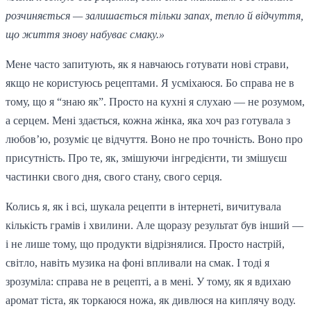
розчиняється — залишається тільки запах, тепло й відчуття,
що життя знову набуває смаку.»
Мене часто запитують, як я навчаюсь готувати нові страви,
якщо не користуюсь рецептами. Я усміхаюся. Бо справа не в
тому, що я “знаю як”. Просто на кухні я слухаю — не розумом,
а серцем. Мені здається, кожна жінка, яка хоч раз готувала з
любов’ю, розуміє це відчуття. Воно не про точність. Воно про
присутність. Про те, як, змішуючи інгредієнти, ти змішуєш
частинки свого дня, свого стану, свого серця.
Колись я, як і всі, шукала рецепти в інтернеті, вичитувала
кількість грамів і хвилини. Але щоразу результат був інший —
і не лише тому, що продукти відрізнялися. Просто настрій,
світло, навіть музика на фоні впливали на смак. І тоді я
зрозуміла: справа не в рецепті, а в мені. У тому, як я вдихаю
аромат тіста, як торкаюся ножа, як дивлюся на киплячу воду.