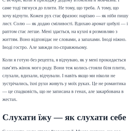
саме тоді тягнуся до плити. Не тому, що треба. А тому, що
хочу відчути. Кожен рух стає фразою: нарізаю — як ніби пишу
лист. Солю — як додаю сміливості. Вдихаю аромат цибулі — і
раптом стає легше. Мені здається, на кухні я розмовляю з
життям. Воно відповідає не словами, а запахами. Іноді ніжно.
Іноді гостро. Але завжди по-справжньому.
Коли я готую без рецепта, я відчуваю, як у мені прокидається
пам’ять жінок мого роду. Вони теж колись стояли біля плити,
слухали, вдихали, відчували. І навіть якщо ми ніколи не
зустрічались, їхні рухи живуть у моїх руках. Це не романтика
— це спадковість, що не записана в генах, але закарбована в
жестах.
Слухати їжу — як слухати себе