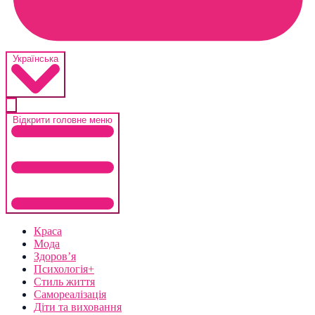
Українська
Відкрити головне меню
Краса
Мода
Здоров’я
Психологія+
Стиль життя
Самореалізація
Діти та виховання