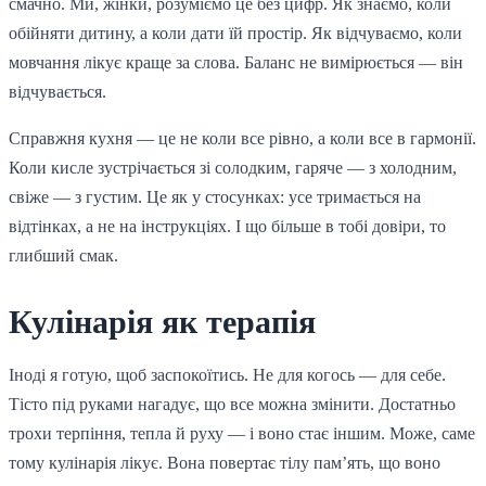
смачно. Ми, жінки, розуміємо це без цифр. Як знаємо, коли
обійняти дитину, а коли дати їй простір. Як відчуваємо, коли
мовчання лікує краще за слова. Баланс не вимірюється — він
відчувається.
Справжня кухня — це не коли все рівно, а коли все в гармонії.
Коли кисле зустрічається зі солодким, гаряче — з холодним,
свіже — з густим. Це як у стосунках: усе тримається на
відтінках, а не на інструкціях. І що більше в тобі довіри, то
глибший смак.
Кулінарія як терапія
Іноді я готую, щоб заспокоїтись. Не для когось — для себе.
Тісто під руками нагадує, що все можна змінити. Достатньо
трохи терпіння, тепла й руху — і воно стає іншим. Може, саме
тому кулінарія лікує. Вона повертає тілу пам’ять, що воно