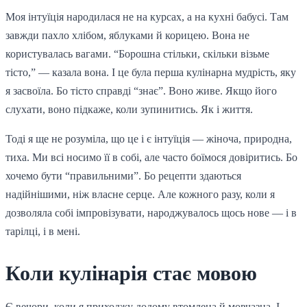
Моя інтуїція народилася не на курсах, а на кухні бабусі. Там
завжди пахло хлібом, яблуками й корицею. Вона не
користувалась вагами. “Борошна стільки, скільки візьме
тісто,” — казала вона. І це була перша кулінарна мудрість, яку
я засвоїла. Бо тісто справді “знає”. Воно живе. Якщо його
слухати, воно підкаже, коли зупинитись. Як і життя.
Тоді я ще не розуміла, що це і є інтуїція — жіноча, природна,
тиха. Ми всі носимо її в собі, але часто боїмося довіритись. Бо
хочемо бути “правильними”. Бо рецепти здаються
надійнішими, ніж власне серце. Але кожного разу, коли я
дозволяла собі імпровізувати, народжувалось щось нове — і в
тарілці, і в мені.
Коли кулінарія стає мовою
Є вечори, коли я приходжу додому втомлена й мовчазна. І