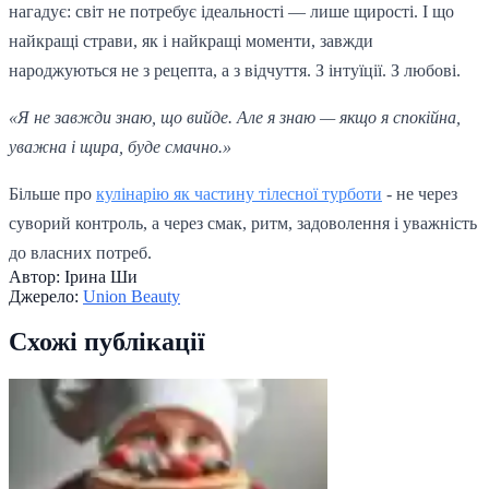
нагадує: світ не потребує ідеальності — лише щирості. І що
найкращі страви, як і найкращі моменти, завжди
народжуються не з рецепта, а з відчуття. З інтуїції. З любові.
«Я не завжди знаю, що вийде. Але я знаю — якщо я спокійна,
уважна і щира, буде смачно.»
Більше про
кулінарію як частину тілесної турботи
- не через
суворий контроль, а через смак, ритм, задоволення і уважність
до власних потреб.
Автор:
Ірина Ши
Джерело:
Union Beauty
Схожі публікації