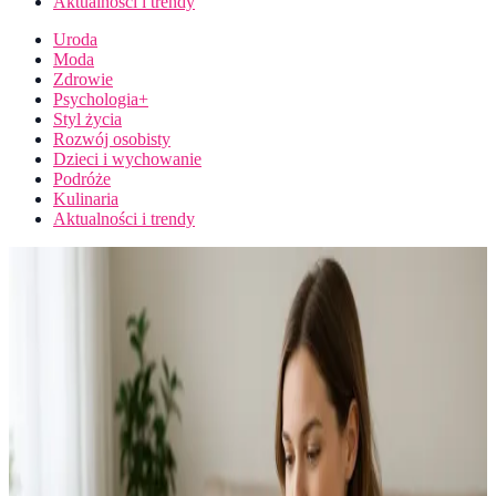
Aktualności i trendy
Uroda
Moda
Zdrowie
Psychologia+
Styl życia
Rozwój osobisty
Dzieci i wychowanie
Podróże
Kulinaria
Aktualności i trendy