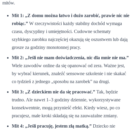
mitów.
Mit 1: „Z domu można łatwo i dużo zarobić, prawie nic nie
robiąc.”
W rzeczywistości każdy stabilny dochód wymaga
czasu, dyscypliny i umiejętności. Cudowne schematy
szybkiego zarobku najczęściej okazują się oszustwem lub dają
grosze za godziny monotonnej pracy.
Mit 2: „Jeśli nie mam doświadczenia, nic dla mnie nie ma.”
Wiele zawodów online da się opanować od zera. Ważne jest,
by wybrać kierunek, znaleźć sensowne szkolenie i nie skakać
co tydzień z jednego „sposobu na zarobek” na drugi.
Mit 3: „Z dzieckiem nie da się pracować.”
Tak, będzie
trudno. Ale nawet 1–3 godziny dziennie, wykorzystywane
konsekwentnie, mogą przynieść efekt. Kiedy wiesz, po co
pracujesz, małe kroki składają się na zauważalne zmiany.
Mit 4: „Jeśli pracuję, jestem złą matką.”
Dziecko nie